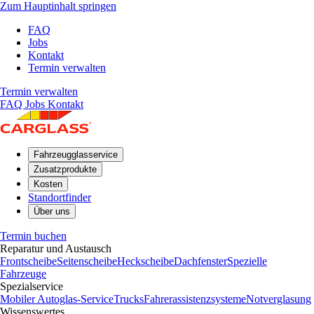
Zum Hauptinhalt springen
FAQ
Jobs
Kontakt
Termin verwalten
Termin verwalten
FAQ
Jobs
Kontakt
Fahrzeugglasservice
Zusatzprodukte
Kosten
Standortfinder
Über uns
Termin buchen
Reparatur und Austausch
Frontscheibe
Seitenscheibe
Heckscheibe
Dachfenster
Spezielle
Fahrzeuge
Spezialservice
Mobiler Autoglas-Service
Trucks
Fahrerassistenzsysteme
Notverglasung
Wissenswertes