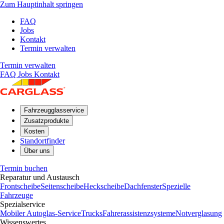
Zum Hauptinhalt springen
FAQ
Jobs
Kontakt
Termin verwalten
Termin verwalten
FAQ
Jobs
Kontakt
Fahrzeugglasservice
Zusatzprodukte
Kosten
Standortfinder
Über uns
Termin buchen
Reparatur und Austausch
Frontscheibe
Seitenscheibe
Heckscheibe
Dachfenster
Spezielle
Fahrzeuge
Spezialservice
Mobiler Autoglas-Service
Trucks
Fahrerassistenzsysteme
Notverglasung
Wissenswertes