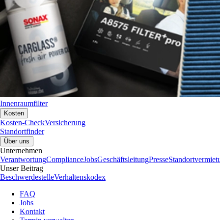
Innenraumfilter
Kosten
Kosten-Check
Versicherung
Standortfinder
Über uns
Unternehmen
Verantwortung
Compliance
Jobs
Geschäftsleitung
Presse
Standortvermiet
Unser Beitrag
Beschwerdestelle
Verhaltenskodex
FAQ
Jobs
Kontakt