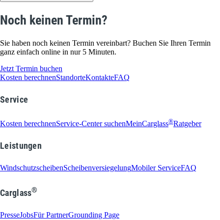
Noch keinen Termin?
Sie haben noch keinen Termin vereinbart? Buchen Sie Ihren Termin
ganz einfach online in nur 5 Minuten.
Jetzt Termin buchen
Kosten berechnen
Standorte
Kontakte
FAQ
Service
®
Kosten berechnen
Service-Center suchen
MeinCarglass
Ratgeber
Leistungen
Windschutzscheiben
Scheibenversiegelung
Mobiler Service
FAQ
®
Carglass
Presse
Jobs
Für Partner
Grounding Page