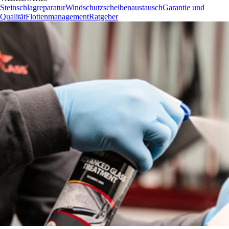
Steinschlagreparatur
Windschutzscheibenaustausch
Garantie und
Qualität
Flottenmanagement
Ratgeber