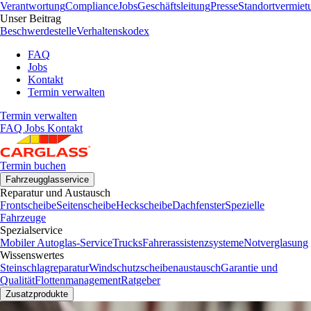
Verantwortung
Compliance
Jobs
Geschäftsleitung
Presse
Standortvermiet
Unser Beitrag
Beschwerdestelle
Verhaltenskodex
FAQ
Jobs
Kontakt
Termin verwalten
Termin verwalten
FAQ
Jobs
Kontakt
Termin buchen
Fahrzeugglasservice
Reparatur und Austausch
Frontscheibe
Seitenscheibe
Heckscheibe
Dachfenster
Spezielle
Fahrzeuge
Spezialservice
Mobiler Autoglas-Service
Trucks
Fahrerassistenzsysteme
Notverglasung
Wissenswertes
Steinschlagreparatur
Windschutzscheibenaustausch
Garantie und
Qualität
Flottenmanagement
Ratgeber
Zusatzprodukte