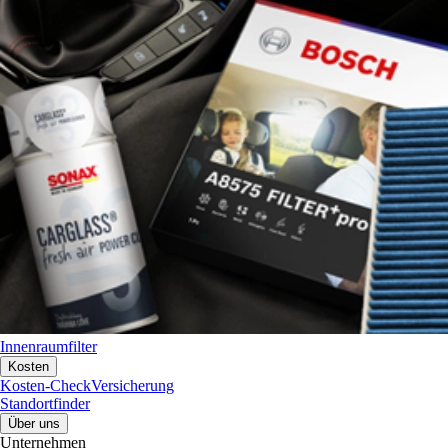
Innenraumfilter
Kosten
Kosten-Check
Versicherung
Standortfinder
Über uns
Unternehmen