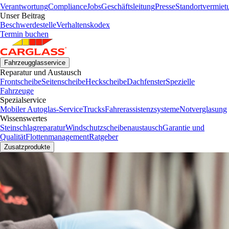
Verantwortung
Compliance
Jobs
Geschäftsleitung
Presse
Standortvermiet
Unser Beitrag
Beschwerdestelle
Verhaltenskodex
Termin buchen
Fahrzeugglasservice
Reparatur und Austausch
Frontscheibe
Seitenscheibe
Heckscheibe
Dachfenster
Spezielle
Fahrzeuge
Spezialservice
Mobiler Autoglas-Service
Trucks
Fahrerassistenzsysteme
Notverglasung
Wissenswertes
Steinschlagreparatur
Windschutzscheibenaustausch
Garantie und
Qualität
Flottenmanagement
Ratgeber
Zusatzprodukte